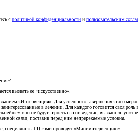
есь с
политикой конфиденциальности
и
пользовательским согл
ение?
ается вызвать ее «искусственно».
ванием «Интервенция». Для успешного завершения этого меропр
, заинтересованные в лечении. Для каждого готовится своя роль
альнейшем они не будут терпеть его поведение, вызванное упот
венной связи, поставив перед ним непререкаемые условия.
тие, специалисты РЦ сами проводят «Миниинтервенцию»