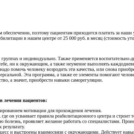
обеспечении, поэтому пациентам приходится платить за наши ус
илитации в нашем центре от 25 000 руб. в месяц (стоимость уто
в группах и индивидуально. Также применяется воспитательно-
к себе, ни к окружающим, а также неумение выполнять каждодне
м надо помочь человеку возродить эти качества, или снова приоб
ерсальной. Эта программа, а также ее элементы помогают челове
тво, а значит, приобрести навыки саморегуляции.
в лечения пациентов:
мированием мотивации для прохождения лечения.
, где он усваивает правила реабилитационного центра и строит 
ою болезнь, проявляет желание работать со специалистами. Про
 результату.
цесс и выстроены взаимосвязи с окружающими. Действует навык 