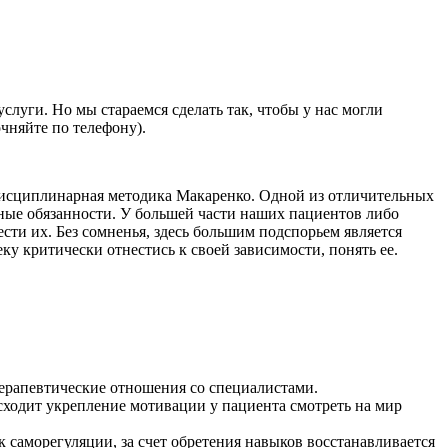
луги. Но мы стараемся сделать так, чтобы у нас могли
чняйте по телефону).
дисциплинарная методика Макаренко. Одной из отличительных
вные обязанности. У большей части наших пациентов либо
рести их. Без сомненья, здесь большим подспорьем является
ку критически отнестись к своей зависимости, понять ее.
терапевтические отношения со специалистами.
исходит укрепление мотивации у пациента смотреть на мир
саморегуляции, за счет обретения навыков восстанавливается