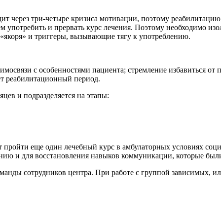
ит через три-четыре кризиса мотивации, поэтому реабилитацию 
м употребить и прервать курс лечения. Поэтому необходимо изо
«якоря» и триггеры, вызывающие тягу к употреблению.
мосвязи с особенностями пациента; стремление избавиться от па
дет реабилитационный период.
яцев и подразделяется на этапы:
т пройти еще один лечебный курс в амбулаторных условиях соци
анию и для восстановления навыков коммуникации, которые был
оманды сотрудников центра. При работе с группой зависимых, и